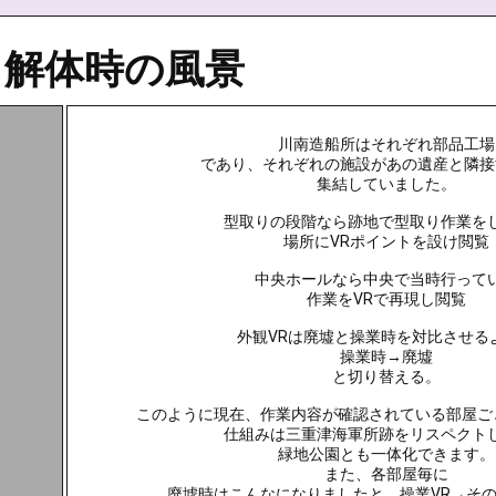
と解体時の風景
川南造船所はそれぞれ部品工場
であり、それぞれの施設があの遺産と隣接
集結していました。
型取りの段階なら跡地で型取り作業を
場所にVRポイントを設け閲覧
中央ホールなら中央で当時行って
作業をVRで再現し閲覧
外観VRは廃墟と操業時を対比させる
操業時→廃墟
と切り替える。
このように現在、作業内容が確認されている部屋ご
仕組みは三重津海軍所跡をリスペクト
緑地公園とも一体化できます。
また、各部屋毎に
廃墟時はこんなになりましたと、操業VR→そ