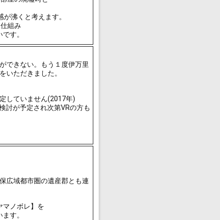
感が沸くと考えます。
を仕組み
いです。
ができない。もう１度伊万里
をいただきました。
ていません(2017年)
検討が予定され次第VRの方も
保広域都市圏の遺産郡とも連
ヤマノボレ】を
います。