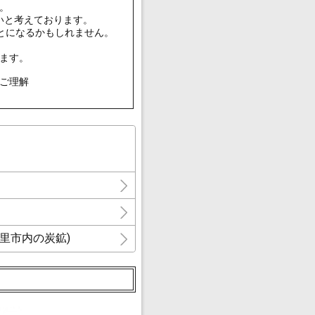
。
いと考えております。
とになるかもしれません。
ます。
ご理解
_ (伊万里市内の炭鉱)