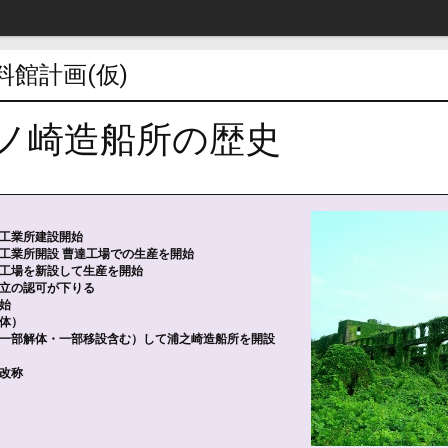
料館計画(仮)
ノ崎造船所の歴史
崎工業所建設開始
崎工業所開設 曹達工場での生産を開始
子工場を新設して生産を開始
埋立の認可が下りる
開始
解体）
築（一部解体・一部移設含む）して浦之崎造船所を開設
と改称