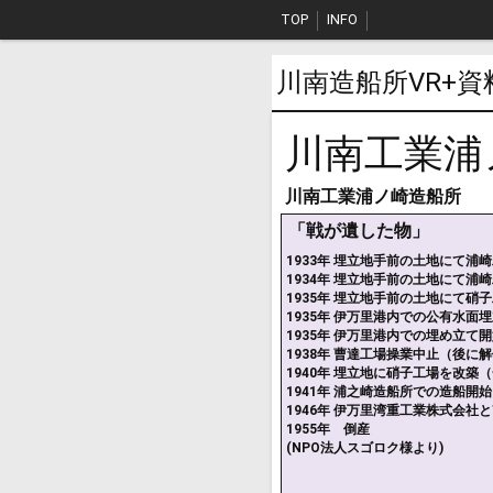
TOP
INFO
川南造船所VR+資
川南工業浦
川南工業浦ノ崎造船所
「戦が遺した物」
1933年 埋立地手前の土地にて浦
1934年 埋立地手前の土地にて浦
1935年 埋立地手前の土地にて硝
1935年 伊万里港内での公有水面
1935年 伊万里港内での埋め立て
1938年 曹達工場操業中止（後に
1940年 埋立地に硝子工場を改
1941年 浦之崎造船所での造船開始
1946年 伊万里湾重工業株式会社
1955年 倒産
(NPO法人スゴロク様より)