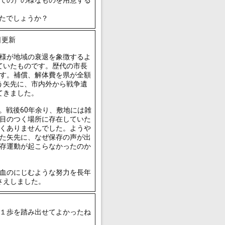
ての）の様なものを用意する
ったでしょうか？
日更新
様が地域の衰退を象徴するよ
ていたものです。歴代の市長
す。補償、解体費を県が全額
う矢先に、市内外から戦争遺
てきました。
。戦後60年余り、敷地には雑
目のつく場所に存在していた
くありませんでした。ようや
た矢先に、なぜ保存の声が出
存運動が起こらなかったのか
血のにじむような努力を長年
さえしました。
１歩を踏み出せてよかったね