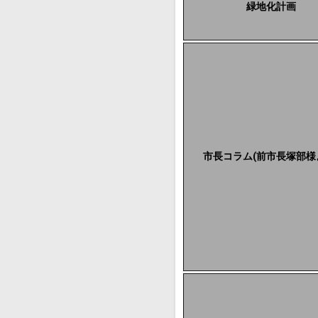
緑地化計画
市長コラム(前市長塚部様