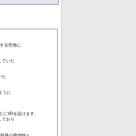
する売地に
していた
いた
ように
とにVRを設けます。
しており
の部屋の廃墟時と