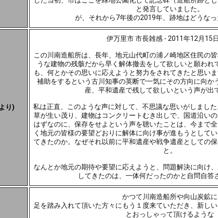
した当初、市はここを緑地公園化して記念碑（造船所跡とし
と発言していました。
が、それから7年後の2019年、跡地はどうな
伊万里市 市長雑感 - 2011年12月15
この川南造船所は、長年、地元山代町の浦ノ崎地区住民の皆
うな建物の残骸だから早く解体撤去をして欲しいと願われ
も、何とかその思いに応えようと努力をされてきたと思いま
補助をするという古川知事の英断で一気にその方向に向か
産、平和遺産で残して欲しいという声が出
私は正直、このような声に対して、不思議な思いがしました
より)
草が生い茂り、建物はコンクリートむき出しで、国道沿いの
はずなのに、保存をせよという声を聴いたことは、今まで全
く地元の皆様の要望どおりに解体に向け事が進もうとしてい
てきたのか。なぜそれ以前に平和遺産や戦争遺産としての保
と。
なんとか地元の期待や要望に応えようと、問題解決に向け、
してきたのは、一体何だったのかと自問自答
かつて川南造船所や向山炭鉱に
足を踏み入れて頂いた方々にもう１度来ていただき、新しい
とおっしゃって頂けるような