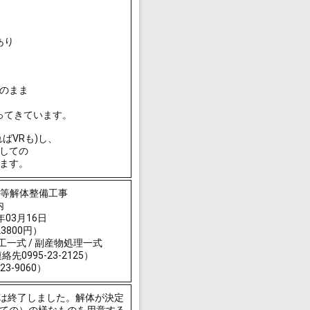
あり
のまま
ってきています。
ばVRも)し、
しての
ます。
物等解体整備工事
内
03月16日
3800円）
土工一式 / 副産物処理一式
995-23-2125）
3-9060）
月には終了しました。解体が決定