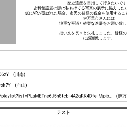
歴史遺産を目指して行きたいです
史料館設置の際は私も持てる写真の展示に協力した
仮にVRが選ばれた場合、市民の皆様の税金を使用するこ
伊万里市さんには
慎重な審議と確実な進展をお願い致し
拙い文を長々と失礼しました。皆様の
に感謝致します。
v4C6zY (川南)
Z-wok7Y (向山)
om/playlist?list=PLaMETne6J5n8tcb-4A2qRK4Dfe-Mjpib
テスト