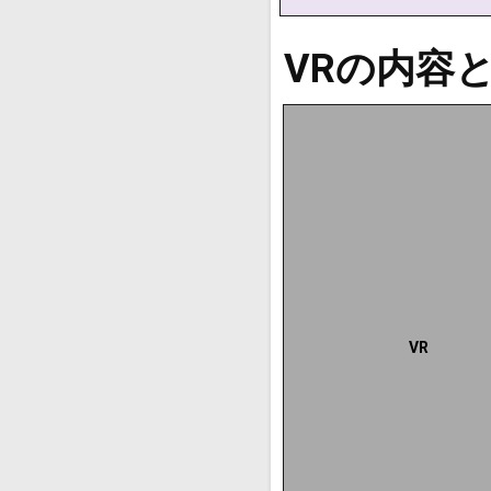
VRの内容
VR