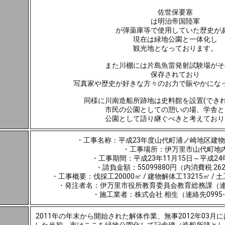
佐世保要塞
は明治帝国陸軍
が弾薬庫等で使用していた歴史が
現在は緑地公園と一体化し
観光地となっております。
また川棚には片島魚雷発射試験場がそ
保存されており
写真家や歴史が好きな方々のお力で賑やかにな
同様に川南造船所跡地は史料館を設置(できれ
市民の公園としての憩いの場、学舎と
公園として語り継ぐべきと考えており
・工事名称：平成23年度山代町浦ノ崎地区建
・工事場所：伊万里市山代町地
・工事期間：平成23年11月15日～平成24年
・請負金額：55099880円（内消費税 262
・工事概要：伐採工20000㎡ / 建物解体工13215㎡ / 
・発注者名：伊万里市役所教育委員会教育総務課（連絡先0
・施工業者：株式会社 相生（連絡先0995-2
2011年の年末から開始された解体作業、無事2012年03