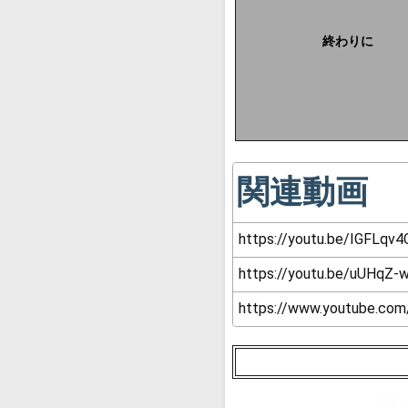
終わりに
関連動画
https://youtu.be/IGFLq
https://youtu.be/uUHq
https://www.youtube.c