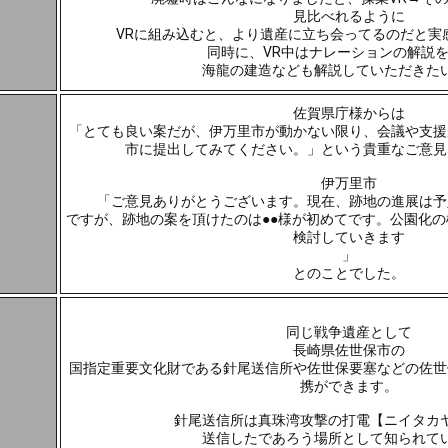
見比べれるように
VRに組み込むと、より遺産に立ち会ってるのだと実
同時に、VR中はナレーションの解説
海龍の建造なども解説していただきた
佐賀県庁様からは
「とても良い案だが、伊万里市が動かない限り、会議や支援
市に提出してみてください。」という貴重なご意見
伊万里市
「ご意見ありがとうございます。現在、跡地の進展は予定し
ですが、跡地の案を頂けたのは●●様が初めてです。公園化の
検討していきます
」
とのことでした。
同じ戦争遺産として
長崎県佐世保市の
国指定重要文化財である針尾送信所や佐世保要塞などの佐世
携ができます。
針尾送信所は真珠湾攻撃の打電【ニイタカ
送信したであろう場所として知られて