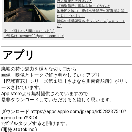
歴史遺産が大好きな人
川南造船所に興味を持ってからは
地元民と協力し炭鉱や造船所の写真展を催し
たりしています。
炭鉱の遺構調査も行っていまふ(ふぁっしょ
ん)
決して怪しい人間じゃないよ( )
ご連絡は kawave03@gmail.com まで
アプリ
廃墟の持つ魅力を様々な切り口から
画像・映像とトークで解き明かしていくアプリ
【廃墟百花】シリーズ第１弾【さよなら川南造船所】がリリ
ースされています。
App storeより無料提供されていますので
是非ダウンロードしていただけると嬉しく思います。
ダウンロード https://apps.apple.com/jp/app/id528237510?
ign-mpt=uo%3D4
※ダブルタップすると開けます。
(開発 atotok inc.)