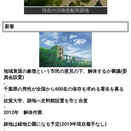
現在の川南造船所跡地
新着
地域衰退の象徴という市民の意見の下、解体するか審議(委
員会設置)
↓
千葉県の男性が全国から600名の保存を求める署名を募る
↓
佐賀大学、跡地へ史料館設置を市と合意
↓
2012年 解体作業
↓
跡地は緑地公園になる予定(2019年現在着手なし)
↓