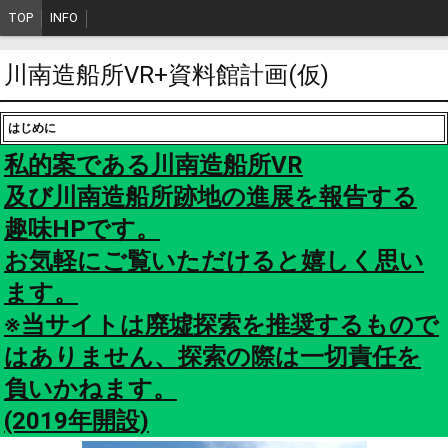
TOP
INFO
川南造船所VR+資料館計画(仮)
はじめに
私的案である川南造船所VR
及び川南造船所跡地の進展を報告する
趣味HPです。
お気軽にご覧いただけると嬉しく思い
ます。
※当サイトは廃墟探索を推奨するもので
はありません、探索の際は一切責任を
負いかねます。
(2019年開設)