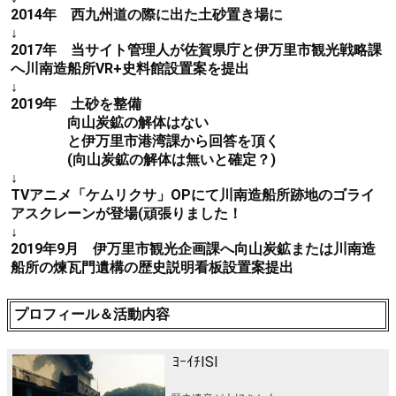
2014年 西九州道の際に出た土砂置き場に
↓
2017年 当サイト管理人が佐賀県庁と伊万里市観光戦略課
へ川南造船所VR+史料館設置案を提出
↓
2019年 土砂を整備
向山炭鉱の解体はない
と伊万里市港湾課から回答を頂く
(向山炭鉱の解体は無いと確定？)
↓
TVアニメ「ケムリクサ」OPにて川南造船所跡地のゴライ
アスクレーンが登場(頑張りました！
↓
2019年9月 伊万里市観光企画課へ向山炭鉱または川南造
船所の煉瓦門遺構の歴史説明看板設置案提出
プロフィール＆活動内容
ﾖｰｲﾁISI